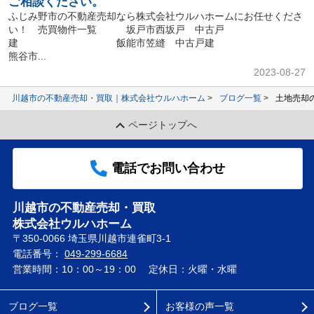
ご相談ください。
ふじみ野市の不動産売却なら株式会社ウルハホームにお任せくださ
い！ 売買物件一覧 坂戸市西坂戸 中古戸
建 飯能市笠縫 中古戸建
熊谷市...
2023-08-27
川越市の不動産売却・買取｜株式会社ウルハホーム
ブログ一覧
土地売却
ページトップへ
電話でお問い合わせ
川越市の不動産売却・買取
株式会社ウルハホーム
〒350-0066 埼玉県川越市連雀町3-1
電話番号：
049-299-6684
営業時間：10：00～19：00
定休日：火曜・水曜
ブログ一覧
お客様の声一覧