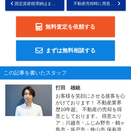
固定資産税滞納はまずい？滞納してても売却できる条件や方法をご紹介！...
不動産売却時に用意する付帯設備表とは？記載事項や注意点もご紹介...
無料査定を依頼する
まずは無料相談する
この記事を書いたスタッフ
打田 雄統
お客様を笑顔にさせる接客を心
がけております！ 不動産業界
歴10年超。 不動産の売却を得
意としております。 得意エリ
ア：川越市・ふじみ野市・鶴ヶ
島市・坂戸市・狭山市 保有資