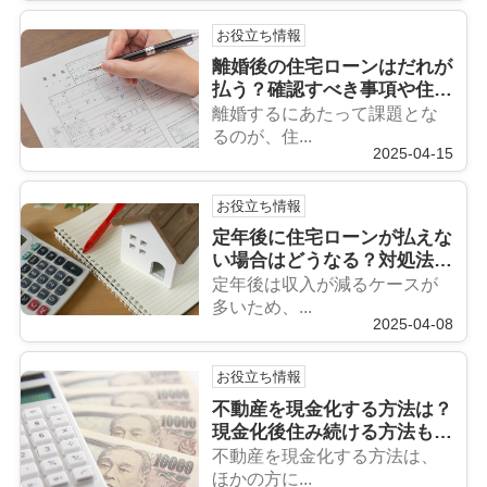
お役立ち情報
離婚後の住宅ローンはだれが
払う？確認すべき事項や住み
続ける方法も解説
離婚するにあたって課題とな
るのが、住...
2025-04-15
お役立ち情報
定年後に住宅ローンが払えな
い場合はどうなる？対処法を
解説
定年後は収入が減るケースが
多いため、...
2025-04-08
お役立ち情報
不動産を現金化する方法は？
現金化後住み続ける方法も解
説
不動産を現金化する方法は、
ほかの方に...