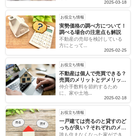
2025-03-18
お役立ち情報
実勢価格の調べ方について！
調べる場合の注意点も解説
不動産の売却を検討している
方にとって...
2025-02-25
お役立ち情報
不動産は個人で売買できる？
売買のメリットとデメリット
も解説
仲介手数料を節約するため
に、家や土地...
2025-02-18
お役立ち情報
一戸建ては売るのと貸すのど
っちが良い？それぞれのメリ
ットをご紹介！
誰も住まなくなった家ができ