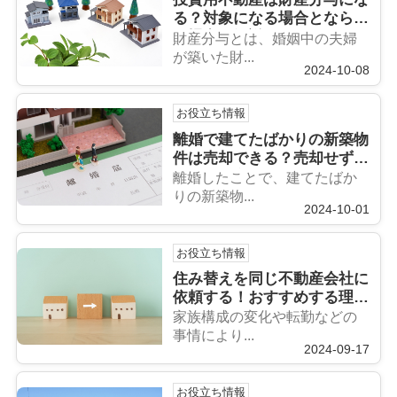
る？対象になる場合とならな
い場合を解説
財産分与とは、婚姻中の夫婦
が築いた財...
2024-10-08
お役立ち情報
離婚で建てたばかりの新築物
件は売却できる？売却せず住
み続ける方法も解説
離婚したことで、建てたばか
りの新築物...
2024-10-01
お役立ち情報
住み替えを同じ不動産会社に
依頼する！おすすめする理由
を解説
家族構成の変化や転勤などの
事情により...
2024-09-17
お役立ち情報